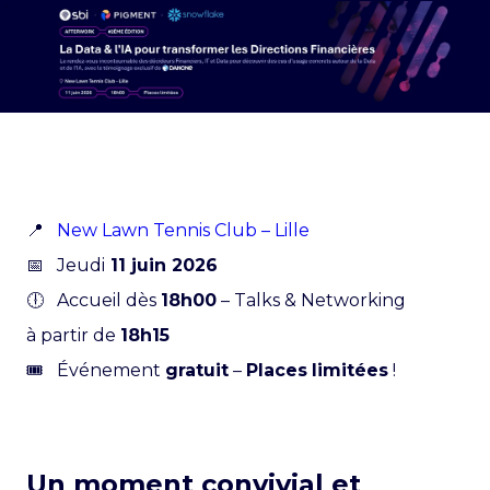
📍
New Lawn Tennis Club – Lille
📅 Jeudi
11 juin 2026
🕕
Accueil
dès
18h00
– Talks & Networking
à partir de
18h15
🎟️ Événement
gratuit
–
Places
limitées
!
Un moment convivial et